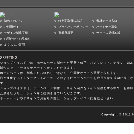
初めての方へ
特定商取引法表記
素材データ入稿
ご利用ガイド
プライバシーポリシー
パートナー募集
デザイン制作実績
事業所概要
サービス提供地域
お問合せ・お見積り
よくあるご質問
ショップベイスドでは、ホームページ制作から更新・修正、パンフレット、チラシ、DM
制作まで、トータルサポートさせていただきます。
ホームページは、制作したら終わりではなく、公開後がとても重要となります。
日々進化するインターネットの中で、どのようにホームページを成長させて成功に導くか
す。
ショップベイスドは、ホームページ制作、デザイン制作をメイン業務とする中で、お客様
た最適なソリューションをご提供させていただきます。
ホームページやデザインでお困りの際は、ショップベイスドにお任せ下さい。
Copyright © 2011 I