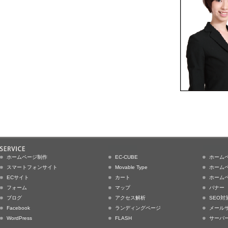
ホームページ制作
EC-CUBE
ホーム
スマートフォンサイト
Movable Type
ホーム
ECサイト
カート
ホーム
フォーム
マップ
バナー
ブログ
アクセス解析
SEO対
Facebook
ランディングページ
メール
WordPress
FLASH
サーバ